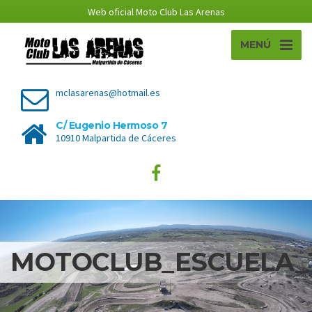
Web oficial Moto Club Las Arenas
MENÚ
mclasarenas@hotmail.es
C/ Eugenio Hermoso 7
10910 Malpartida de Cáceres
MOTOCLUB_ESCUELA_