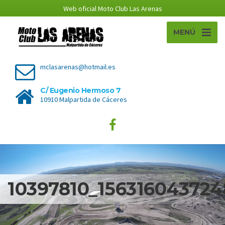
Web oficial Moto Club Las Arenas
MENÚ
mclasarenas@hotmail.es
C/ Eugenio Hermoso 7
10910 Malpartida de Cáceres
10397810_15631604372