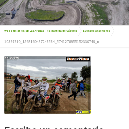
Web oficial MClub Las Arenas - Malpartida de Cáceres
Eventos anteriores
10397810_1563160437248584_5741276955152330749_n