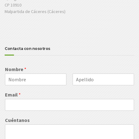
CP 10910
Malpartida de Cáceres (Cáceres)
Contacta con nosotros
Nombre
*
N
A
o
p
Email
*
m
e
b
l
r
l
e
i
d
Cuéntanos
o
s