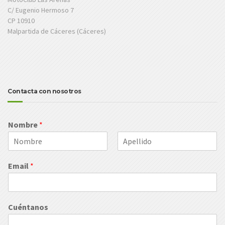
C/ Eugenio Hermoso 7
CP 10910
Malpartida de Cáceres (Cáceres)
Contacta con nosotros
Nombre
*
N
A
o
p
Email
*
m
e
b
l
r
l
e
i
d
Cuéntanos
o
s