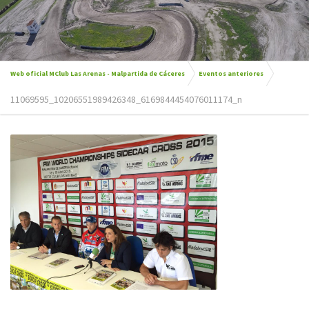
Web oficial MClub Las Arenas - Malpartida de Cáceres
Eventos anteriores
11069595_10206551989426348_6169844454076011174_n