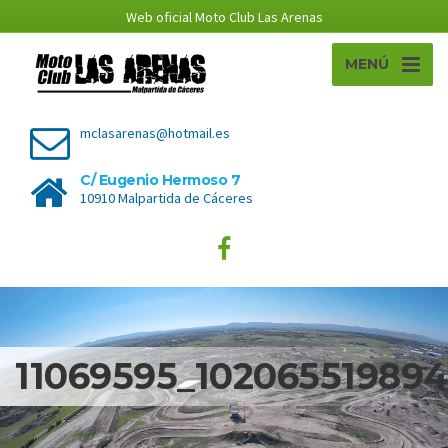
Web oficial Moto Club Las Arenas
MENÚ
mclasarenas@hotmail.es
C/ Eugenio Hermoso 7
10910 Malpartida de Cáceres
11069595_10206551989