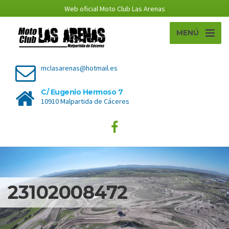
Web oficial Moto Club Las Arenas
MENÚ
mclasarenas@hotmail.es
C/ Eugenio Hermoso 7
10910 Malpartida de Cáceres
23102008472