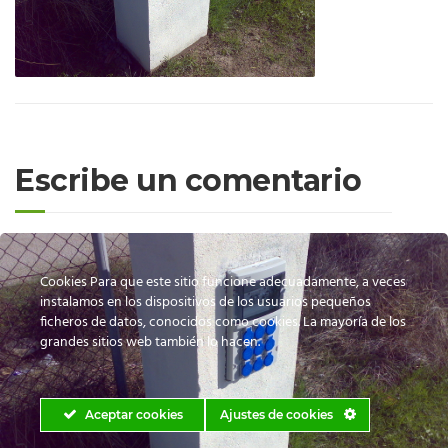
Escribe un comentario
Cookies Para que este sitio funcione adecuadamente, a veces
instalamos en los dispositivos de los usuarios pequeños
Lo siento, debes estar
conectado
para publicar un comentario.
ficheros de datos, conocidos como cookies. La mayoría de los
grandes sitios web también lo hacen.
Aceptar cookies
Ajustes de cookies