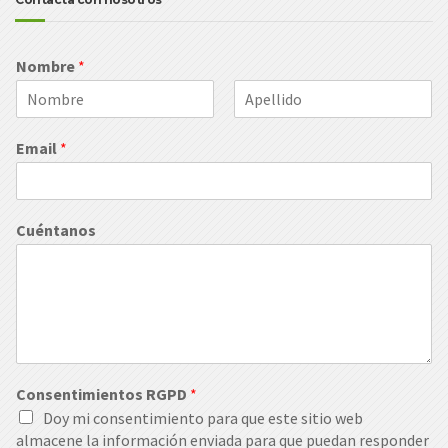
Nombre
*
N
A
o
p
Email
*
m
e
b
l
r
l
e
i
d
Cuéntanos
o
s
Consentimientos RGPD
*
Doy mi consentimiento para que este sitio web
almacene la información enviada para que puedan responder