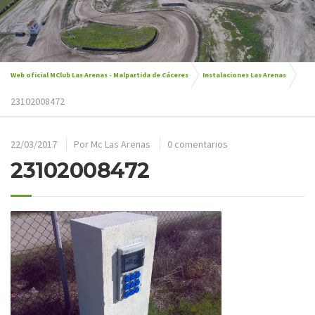
Web oficial MClub Las Arenas - Malpartida de Cáceres
Instalaciones Las Arenas
23102008472
22/03/2017
Por
Mc Las Arenas
0 comentarios
23102008472