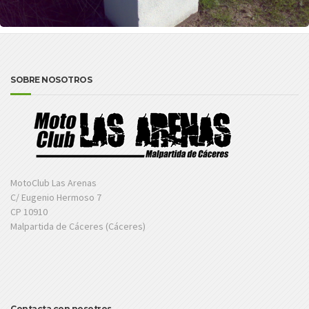
SOBRE NOSOTROS
MotoClub Las Arenas
C/ Eugenio Hermoso 7
CP 10910
Malpartida de Cáceres (Cáceres)
Contacta con nosotros