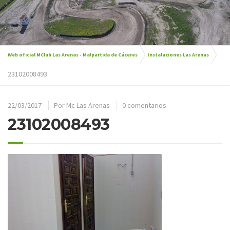
Web oficial MClub Las Arenas - Malpartida de Cáceres
Instalaciones Las Arenas
23102008493
22/03/2017
Por
Mc Las Arenas
0 comentarios
23102008493