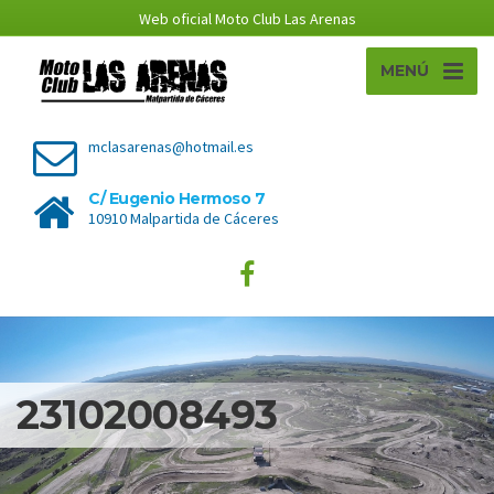
Web oficial Moto Club Las Arenas
MENÚ
mclasarenas@hotmail.es
C/ Eugenio Hermoso 7
10910 Malpartida de Cáceres
23102008493