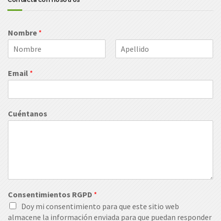
Nombre
*
N
A
o
p
Email
*
m
e
b
l
r
l
e
i
d
Cuéntanos
o
s
Consentimientos RGPD
*
Doy mi consentimiento para que este sitio web
almacene la información enviada para que puedan responder