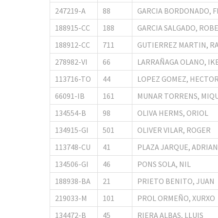
247219-A
88
GARCIA BORDONADO, F
188915-CC
188
GARCIA SALGADO, ROB
188912-CC
711
GUTIERREZ MARTIN, R
278982-VI
66
LARRAÑAGA OLANO, IK
113716-TO
44
LOPEZ GOMEZ, HECTO
66091-IB
161
MUNAR TORRENS, MIQ
134554-B
98
OLIVA HERMS, ORIOL
134915-GI
501
OLIVER VILAR, ROGER
113748-CU
41
PLAZA JARQUE, ADRIAN
134506-GI
46
PONS SOLA, NIL
188938-BA
21
PRIETO BENITO, JUAN
219033-M
101
PROL ORMEÑO, XURXO
134472-B
45
RIERA ALBAS, LLUIS