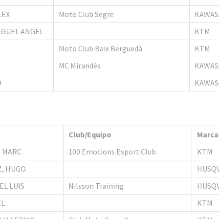
LEX
Moto Club Segre
KAWAS
IGUEL ANGEL
KTM
Moto Club Baix Berguedà
KTM
MC Mirandés
KAWAS
D
KAWAS
Club/Equipo
Marca
 MARC
100 Emocions Esport Club
KTM
Z, HUGO
HUSQ
EL LUIS
Nilsson Training
HUSQ
EL
KTM