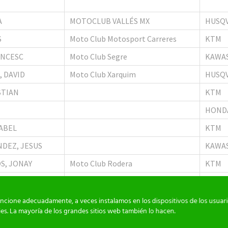
A
MOTOCLUB VALLÉS MX
HUSQ
S
Moto Club Motosport Carreres
KTM
ANCESC
Moto Club Segre
KAWA
 DAVID
Moto Club Xarquim
HUSQ
STIAN
KTM
HOND
ABEL
KTM
DEZ, JESUS
KAWA
S, JONAY
Moto Club Rodera
KTM
ALONSO
Moto Club Sport Natura
YAMA
S, ANDER
HOND
funcione adecuadamente, a veces instalamos en los dispositivos de los usua
s. La mayoría de los grandes sitios web también lo hacen.
, SERGIO
Moto Club Zuera
KAWA