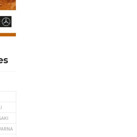
es
I
SAKI
VARNA