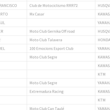
RANCISCO
Club de Motociclismo RRR72
HUSQV
ERTO
Mx Casar
KAWAS
AUL
YAMAH
ER
Moto Club Gernika Off road
HUSQV
R
Moto Club Talavera
HOND
UEL
100 Emocions Esport Club
YAMAH
Moto Club Segre
KAWAS
KAWAS
KTM
Moto Club Segre
YAMAH
Extremadura Racing
KAWAS
KTM
Moto Club Can Taulé
YAMAH