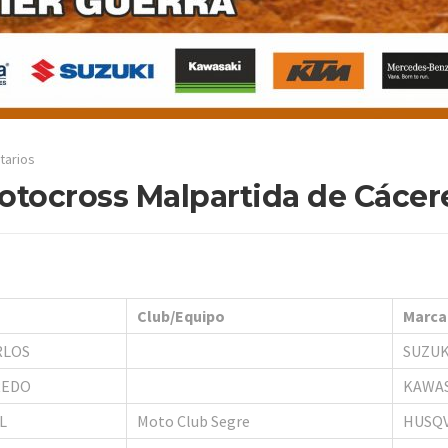
tarios
Motocross Malpartida de Cácer
Club/Equipo
Marca
RLOS
SUZUK
REDO
KAWA
L
Moto Club Segre
HUSQ