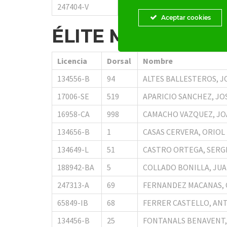
247404-V
199
ZARAGOZA BELTRA
Aceptar cookies
ÉLITE MX2
Licencia
Dorsal
Nombre
134556-B
94
ALTES BALLESTEROS, 
17006-SE
519
APARICIO SANCHEZ, J
16958-CA
998
CAMACHO VAZQUEZ, J
134656-B
1
CASAS CERVERA, ORIOL
134649-L
51
CASTRO ORTEGA, SERG
188942-BA
5
COLLADO BONILLA, JU
247313-A
69
FERNANDEZ MACANAS, 
65849-IB
68
FERRER CASTELLO, AN
134456-B
25
FONTANALS BENAVENT,