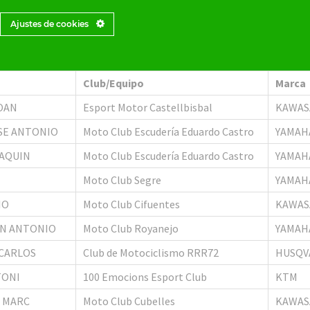
N, JORGE
Moto Club Ciutat d´Albaida
YAMA
Ajustes de cookies
Club/Equipo
Marca
JOAN
Esport Motor Castellbisbal
KAWAS
OSE ANTONIO
Moto Club Escudería Eduardo Castro
YAMAH
OAQUIN
Moto Club Escudería Eduardo Castro
YAMAH
Moto Club Segre
YAMAH
IO
Moto Club Cifuentes
KAWAS
AN ANTONIO
Moto Club Royanejo
YAMAH
CARLOS
Club de Motociclismo RRR72
HUSQV
TONI
100 Emocions Esport Club
KTM
 MARC
Moto Club Cubelles
KAWAS