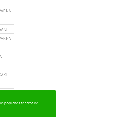
VARNA
SAKI
VARNA
A
SAKI
HA
A
rios pequeños ficheros de
SAKI