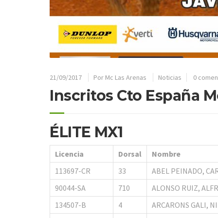
21/09/2017
Por
Mc Las Arenas
Noticias
0 comen
Inscritos Cto España 
ÉLITE MX1
Licencia
Dorsal
Nombre
113697-CR
33
ABEL PEINADO, CA
90044-SA
710
ALONSO RUIZ, ALF
134507-B
4
ARCARONS GALI, NI