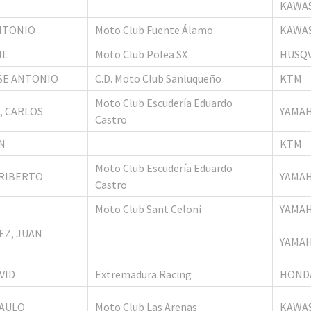
KAWA
NTONIO
Moto Club Fuente Álamo
KAWA
IL
Moto Club Polea SX
HUSQ
SE ANTONIO
C.D. Moto Club Sanluqueño
KTM
Moto Club Escudería Eduardo
, CARLOS
YAMA
Castro
N
KTM
Moto Club Escudería Eduardo
ERIBERTO
YAMA
Castro
Moto Club Sant Celoni
YAMA
EZ, JUAN
YAMA
VID
Extremadura Racing
HOND
PAULO
Moto Club Las Arenas
KAWA