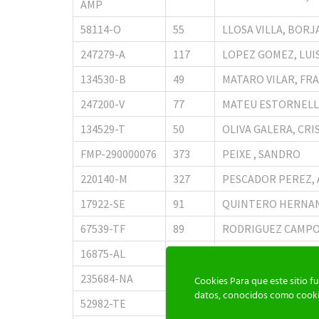
AMP
58114-O
55
LLOSA VILLA, BORJ
247279-A
117
LOPEZ GOMEZ, LUI
134530-B
49
MATARO VILAR, FR
247200-V
77
MATEU ESTORNELL,
134529-T
50
OLIVA GALERA, CRI
FMP-290000076
373
PEIXE , SANDRO
220140-M
327
PESCADOR PEREZ, 
17922-SE
91
QUINTERO HERNAN
67539-TF
89
RODRIGUEZ CAMPO
16875-AL
991
SANCHEZ OSUNA, 
235684-NA
920
VALENTIN LASHERA
Cookies Para que este sitio 
datos, conocidos como cookie
52982-TE
98
VALERA RODRIGUEZ