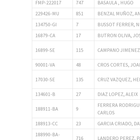
FMP-222017
747
BASAULA , HUGO
229426-MU
851
BENZAL MUÑOZ, A
134750-GI
7
BUSSOT FERRER, N
16879-CA
17
BUTRON OLIVA, JO
16899-SE
115
CAMPANO JIMENEZ
90001-VA
48
CROS CORTES, JOA
17030-SE
135
CRUZ VAZQUEZ, H
134601-B
27
DIAZ LOPEZ, ALEIX
FERRERA RODRIGU
188911-BA
9
CARLOS
188913-CC
23
GARCIA CRIADO, DA
188990-BA-
716
LANDERO PEREZ, 