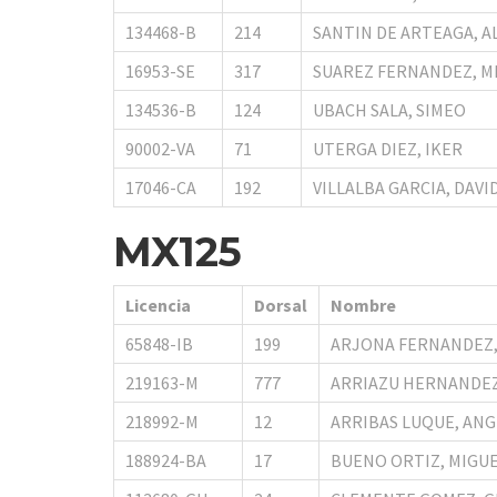
134468-B
214
SANTIN DE ARTEAGA, A
16953-SE
317
SUAREZ FERNANDEZ, M
134536-B
124
UBACH SALA, SIMEO
90002-VA
71
UTERGA DIEZ, IKER
17046-CA
192
VILLALBA GARCIA, DAVI
MX125
Licencia
Dorsal
Nombre
65848-IB
199
ARJONA FERNANDEZ,
219163-M
777
ARRIAZU HERNANDE
218992-M
12
ARRIBAS LUQUE, ANG
188924-BA
17
BUENO ORTIZ, MIGU