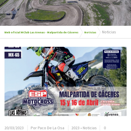
Noticias
Web oficial MClub Las Arenas - Malpartida de Cáceres
Noticias
20/03/2023
Por
Paco De La Osa
2023
•
Noticias
0