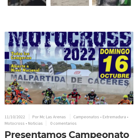
11/10/2022
Por
Mc Las Arenas
Campeonatos
•
Extremadura
•
Motocross
•
Noticias
0 comentarios
Presentamos Campeonato