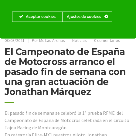
Aceptar cookies
Ajustes de cookies
08/03/2021
Por
Mc Las Arenas
Noticias
0 comentarios
El Campeonato de España
de Motocross arranco el
pasado fin de semana con
una gran actuación de
Jonathan Márquez
El pasado fin de semana se celebró la 1ª prueba RFME del
Campeonato de España de Motocros celebrada en el circuito
Tajoa Racing de Montearagón.
En categoría Elite-MX1 nuestros piloto Jonathan