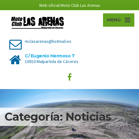
Web oficial Moto Club Las Arenas
MENÚ
mclasarenas@hotmail.es
C/ Eugenio Hermoso 7
10910 Malpartida de Cáceres
Categoría: Noticias