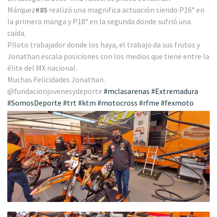
Márquez
#85
realizó una magnifica actuación siendo P16° en
la primera manga y P18° en la segunda donde sufrió una
caída.
Piloto trabajador donde los haya, el trabajo da sus frutos y
Jonathan escala posiciones con los medios que tiene entre la
élite del MX nacional.
Muchas Felicidades Jonathan.
@fundacionjovenesydeporte
#mclasarenas
#Extremadura
#SomosDeporte
#trt
#ktm
#motocross
#rfme
#fexmoto