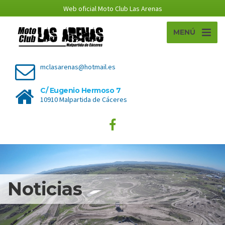
Web oficial Moto Club Las Arenas
MENÚ
mclasarenas@hotmail.es
C/ Eugenio Hermoso 7
10910 Malpartida de Cáceres
Noticias