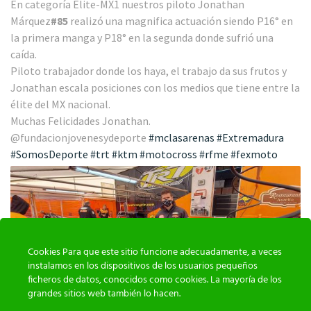
En categoría Elite-MX1 nuestros piloto Jonathan
Márquez
#85
realizó una magnifica actuación siendo P16° en
la primera manga y P18° en la segunda donde sufrió una
caída.
Piloto trabajador donde los haya, el trabajo da sus frutos y
Jonathan escala posiciones con los medios que tiene entre la
élite del MX nacional.
Muchas Felicidades Jonathan.
@fundacionjovenesydeporte
#mclasarenas
#Extremadura
#SomosDeporte
#trt
#ktm
#motocross
#rfme
#fexmoto
Cookies Para que este sitio funcione adecuadamente, a veces
instalamos en los dispositivos de los usuarios pequeños
ficheros de datos, conocidos como cookies. La mayoría de los
grandes sitios web también lo hacen.