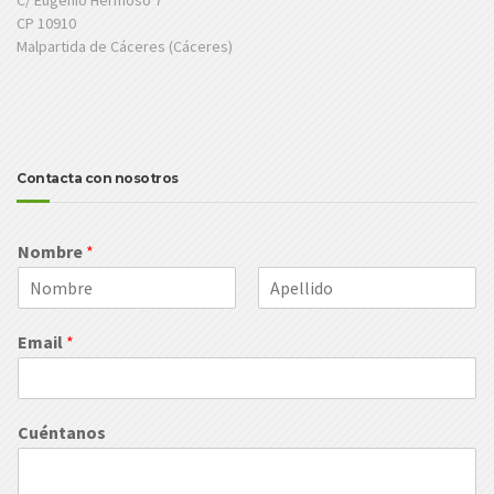
CP 10910
Malpartida de Cáceres (Cáceres)
Contacta con nosotros
Nombre
*
N
A
o
p
Email
*
m
e
b
l
r
l
e
i
d
Cuéntanos
o
s