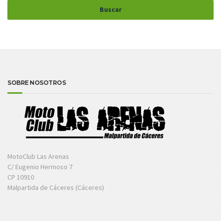
SOBRE NOSOTROS
MotoClub Las Arenas
C/ Eugenio Hermoso 7
CP 10910
Malpartida de Cáceres (Cáceres)