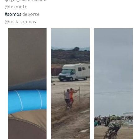
@fexmoto
#somos
deporte
@mclasarenas