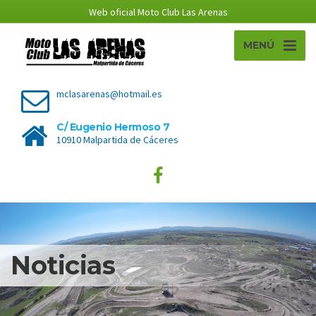
Web oficial Moto Club Las Arenas
MENÚ
mclasarenas@hotmail.es
C/ Eugenio Hermoso 7
10910 Malpartida de Cáceres
Noticias